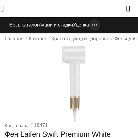
Весь каталог
Акции и скидки
Уценка
Главная
/
Каталог
/
Красота, уход и здоровье
/
Фены для
18471
Код товара:
Фен Laifen Swift Premium White