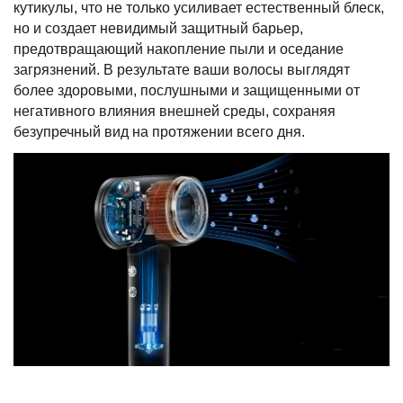
кутикулы, что не только усиливает естественный блеск,
но и создает невидимый защитный барьер,
предотвращающий накопление пыли и оседание
загрязнений. В результате ваши волосы выглядят
более здоровыми, послушными и защищенными от
негативного влияния внешней среды, сохраняя
безупречный вид на протяжении всего дня.