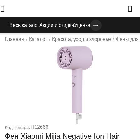
Весь каталог
Акции и скидки
Уценка
Главная
/
Каталог
/
Красота, уход и здоровье
/
Фены для
12666
Код товара:
Фен Xiaomi Mijia Negative Ion Hair