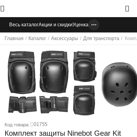
Весь каталог
Акции и скидки
Уценка
Главная
/
Каталог
/
Аксессуары
/
Для транспорта
/
Компл
01755
Код товара:
Комплект защиты Ninebot Gear Kit