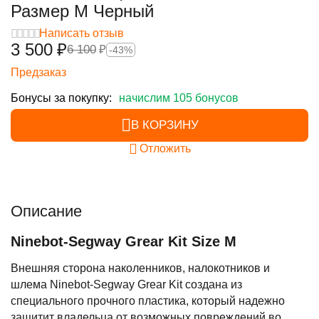
Размер M Черный
Написать отзыв
3 500
₽
6 100
₽
-43%
Предзаказ
Бонусы за покупку:
начислим 105 бонусов
В КОРЗИНУ
Отложить
Описание
Ninebot-Segway Grear Kit Size M
Внешняя сторона наколенников, налокотников и
шлема Ninebot-Segway Grear Kit создана из
специального прочного пластика, который надежно
защитит владельца от возможных повреждений во