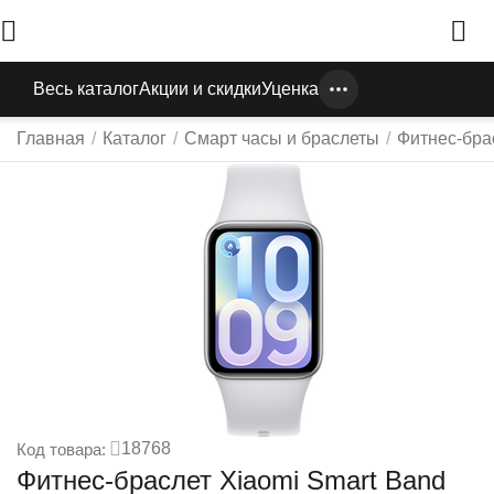
Весь каталог
Акции и скидки
Уценка
Главная
/
Каталог
/
Смарт часы и браслеты
/
Фитнес-бра
18768
Код товара:
Фитнес-браслет Xiaomi Smart Band