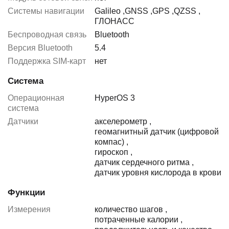
Системы навигации
Galileo
,
GNSS
,
GPS
,
QZSS
,
ГЛОНАСС
Беспроводная связь
Bluetooth
Версия Bluetooth
5.4
Поддержка SIM-карт
нет
Система
Операционная
HyperOS 3
система
Датчики
акселерометр
,
геомагнитный датчик (цифровой
компас)
,
гироскоп
,
датчик сердечного ритма
,
датчик уровня кислорода в крови
Функции
Измерения
количество шагов
,
потраченные калории
,