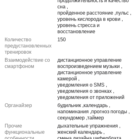
продолжительность и качество
сна
,
пройденное расстояние
,
пульс
,
уровень кислорода в крови
,
уровень стресса и
восстановление
Количество
150
предустановленных
тренировок
Взаимодействие со
дистанционное управление
смартфоном
воспроизведением музыки
,
дистанционное управление
камерой
,
уведомления о SMS
,
уведомления о звонках
,
уведомления от приложений
Органайзер
будильник
,
календарь
,
напоминания
,
прогноз погоды
,
секундомер
,
таймер
Прочие
дыхательные упражнения
,
функциональные
женский календарь
,
особенности
смена дизайна циферблата
,