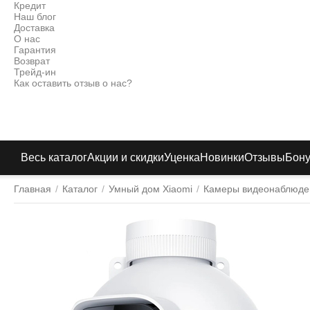
Кредит
Наш блог
Доставка
О нас
Гарантия
Возврат
Трейд-ин
Как оставить отзыв о нас?
Весь каталог
Акции и скидки
Уценка
Новинки
Отзывы
Бон
Главная
/
Каталог
/
Умный дом Xiaomi
/
Камеры видеонаблюде