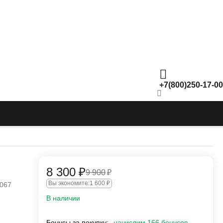
+7(800)250-17-00
8 300
₽
9 900
₽
Вы экономите:
1 600
₽
067
В наличии
Бонусы за покупку:
начислим 166 бонусов