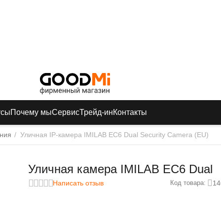
усы
Почему мы
Сервис
Трейд-ин
Контакты
ния
/
Уличная IP-камера IMILAB EC6 Dual Security Camera (EU)
Уличная камера IMILAB EC6 Dual
Написать отзыв
14
Код товара: