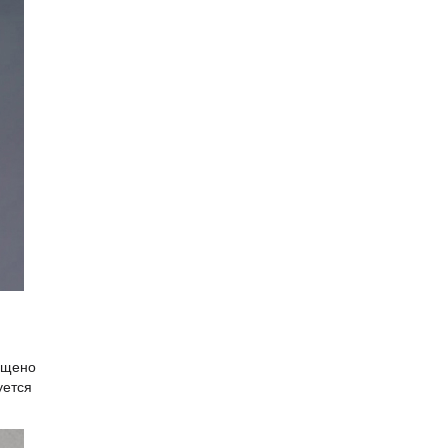
ищено
уется