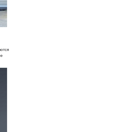
уются
ое