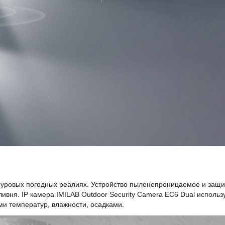
в суровых погодных реалиях. Устройство пыленепроницаемое и защ
ивня. IP камера IMILAB Outdoor Security Camera EC6 Dual использ
ми температур, влажности, осадками.