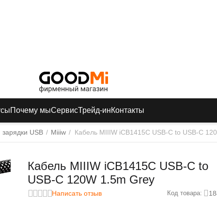
усы
Почему мы
Сервис
Трейд-ин
Контакты
 зарядки USB
/
Miiiw
/
Кабель MIIIW iCB1415C USB-C to USB-C 12
Кабель MIIIW iCB1415C USB-C to
USB-C 120W 1.5m Grey
Написать отзыв
18
Код товара: