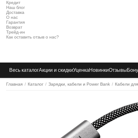
Кредит
Наш блог
Доставка
О нас
Гарантия
Возврат
Трейд-ин
Как оставить отзыв о нас?
Весь каталог
Акции и скидки
Уценка
Новинки
Отзывы
Бон
Главная
/
Каталог
/
Зарядки, кабели и Power Bank
/
Кабели для