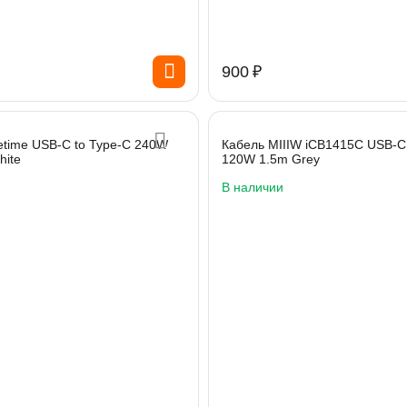
‍900‍
₽
etime USB-C to Type-C 240W
Кабель MIIIW iCB1415C USB-C
hite
120W 1.5m Grey
В наличии