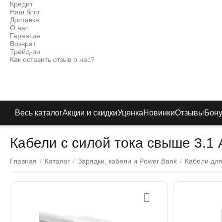
Кредит
Наш блог
Доставка
О нас
Гарантия
Возврат
Трейд-ин
Как оставить отзыв о нас?
Весь каталог
Акции и скидки
Уценка
Новинки
Отзывы
Бон
Кабели с силой тока свыше 3.1 
Главная
/
Каталог
/
Зарядки, кабели и Power Bank
/
Кабели для