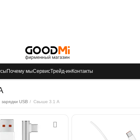
усы
Почему мы
Сервис
Трейд-ин
Контакты
А
 зарядки USB
/
Свыше 3.1 А