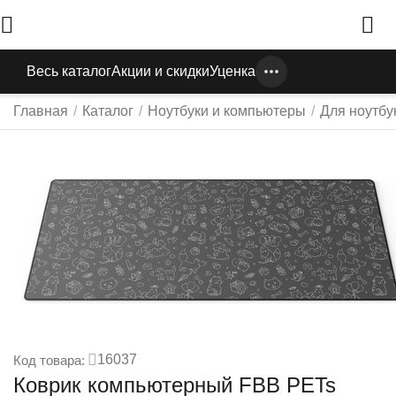
Весь каталог
Акции и скидки
Уценка
Главная
/
Каталог
/
Ноутбуки и компьютеры
/
Для ноутбу
16037
Код товара:
Коврик компьютерный FBB PETs