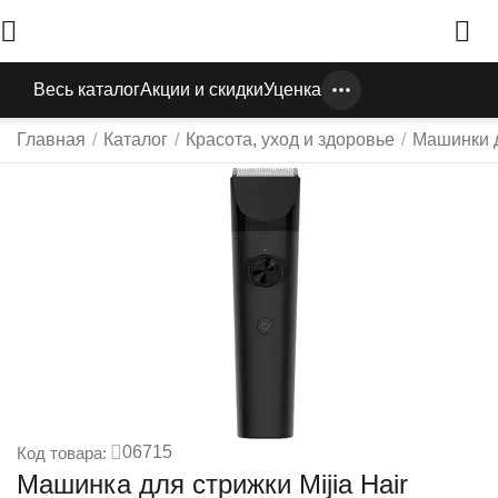
Весь каталог
Акции и скидки
Уценка
Главная
/
Каталог
/
Красота, уход и здоровье
/
Машинки д
06715
Код товара:
Машинка для стрижки Mijia Hair