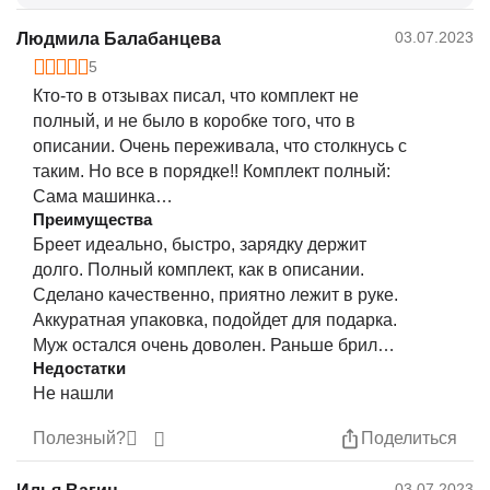
03.07.2023
Людмила Балабанцева
5
Кто-то в отзывах писал, что комплект не
полный, и не было в коробке того, что в
описании. Очень переживала, что столкнусь с
таким. Но все в порядке!! Комплект полный:
Сама машинка
Преимущества
Провод для зарядки
Бреет идеально, быстро, зарядку держит
Щеточка для чистки
долго. Полный комплект, как в описании.
Масло
Сделано качественно, приятно лежит в руке.
Губка
Аккуратная упаковка, подойдет для подарка.
Фартук как в парихмахерской
Муж остался очень доволен. Раньше брил
Заколка
Недостатки
голову с панасоник, мучился, не добривал, а
Три насадки
Не нашли
сейчас 5 минут и готово. Еще и бороду
Инструкция
ровняет ей.
Полезный?
Поделиться
Идеально!
03.07.2023