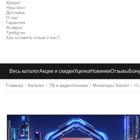
Кредит
Наш блог
Доставка
О нас
Гарантия
Возврат
Трейд-ин
Как оставить отзыв о нас?
Весь каталог
Акции и скидки
Уценка
Новинки
Отзывы
Бон
Главная
/
Каталог
/
ТВ и видеотехника
/
Мониторы Xiaomi
/
Мо