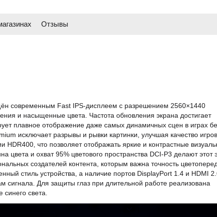
магазинах
Отзывы
ён современным Fast IPS-дисплеем с разрешением 2560×1440
ения и насыщенные цвета. Частота обновления экрана достигает
рует плавное отображение даже самых динамичных сцен в играх бе
ium исключает разрывы и рывки картинки, улучшая качество игро
ии HDR400, что позволяет отображать яркие и контрастные визуал
а цвета и охват 95% цветового пространства DCI-P3 делают этот 
нальных создателей контента, которым важна точность цветопере
ый стиль устройства, а наличие портов DisplayPort 1.4 и HDMI 2.
м сигнала. Для защиты глаз при длительной работе реализована
 синего света.