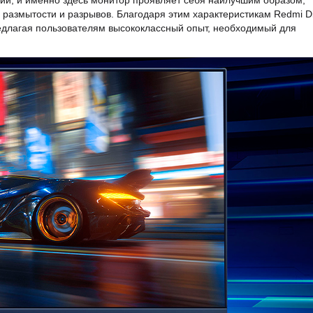
вий, и именно здесь монитор проявляет себя наилучшим образом,
размытости и разрывов. Благодаря этим характеристикам Redmi Di
едлагая пользователям высококлассный опыт, необходимый для