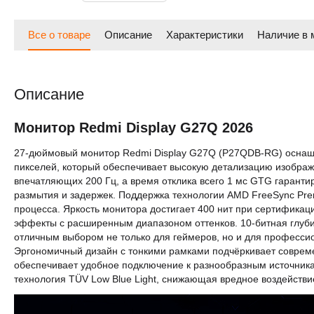
Все о товаре
Описание
Характеристики
Наличие в 
Описание
Монитор Redmi Display G27Q 2026
27-дюймовый монитор Redmi Display G27Q (P27QDB-RG) оснащ
пикселей, который обеспечивает высокую детализацию изображ
впечатляющих 200 Гц, а время отклика всего 1 мс GTG гаранти
размытия и задержек. Поддержка технологии AMD FreeSync Prem
процесса. Яркость монитора достигает 400 нит при сертификац
эффекты с расширенным диапазоном оттенков. 10-битная глубин
отличным выбором не только для геймеров, но и для профессио
Эргономичный дизайн с тонкими рамками подчёркивает современн
обеспечивает удобное подключение к разнообразным источника
технология TÜV Low Blue Light, снижающая вредное воздействие