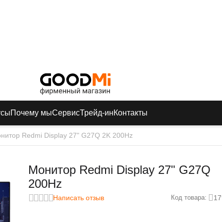
усы
Почему мы
Сервис
Трейд-ин
Контакты
нитор Redmi Display 27" G27Q 2K 200Hz
Монитор Redmi Display 27" G27Q
200Hz
Написать отзыв
17
Код товара: