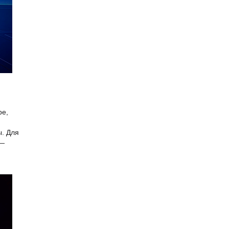
ре,
ы. Для
 —