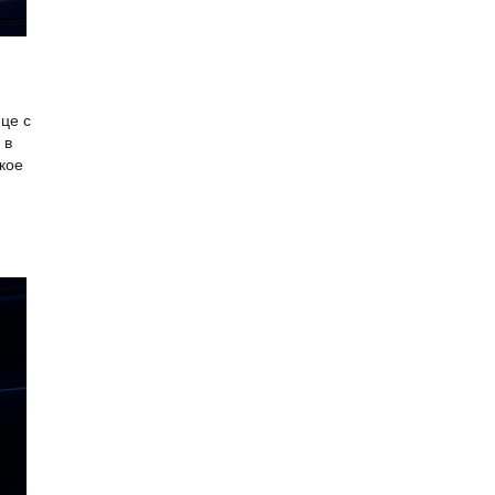
це с
 в
кое