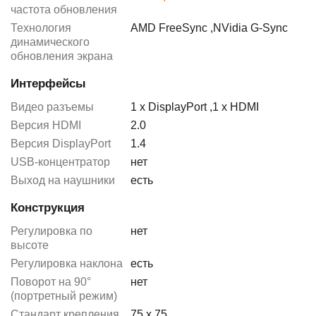
частота обновления
Технология
AMD FreeSync
,
NVidia G-Sync
динамического
обновления экрана
Интерфейсы
Видео разъемы
1 x DisplayPort
,
1 x HDMI
Версия HDMI
2.0
Версия DisplayPort
1.4
USB-концентратор
нет
Выход на наушники
есть
Конструкция
Регулировка по
нет
высоте
Регулировка наклона
есть
Поворот на 90°
нет
(портретный режим)
Стандарт крепления
75 x 75