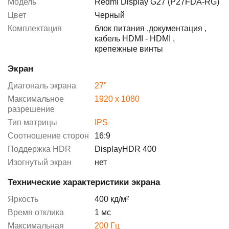
Модель
Redmi Display G27 (P27FDA-RG)
Цвет
Черный
Комплектация
блок питания
,
документация
,
кабель HDMI - HDMI
,
крепежные винты
Экран
Диагональ экрана
27"
Максимальное
1920 x 1080
разрешение
Тип матрицы
IPS
Соотношение сторон
16:9
Поддержка HDR
DisplayHDR 400
Изогнутый экран
нет
Технические характеристики экрана
Яркость
400 кд/м²
Время отклика
1 мс
Максимальная
200 Гц