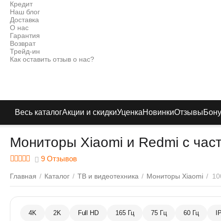
Кредит
Наш блог
Доставка
О нас
Гарантия
Возврат
Трейд-ин
Как оставить отзыв о нас?
Весь каталог
Акции и скидки
Уценка
Новинки
Отзывы
Бон
Мониторы Xiaomi и Redmi с час
9 Отзывов
Главная
/
Каталог
/
ТВ и видеотехника
/
Мониторы Xiaomi
/
10
4K
2K
Full HD
165 Гц
75 Гц
60 Гц
I