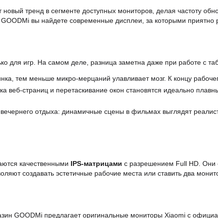
ет новый тренд в сегменте доступных мониторов, делая частоту об
ге GOODMi вы найдете современные дисплеи, за которыми приятно 
ко для игр. На самом деле, разница заметна даже при работе с та
ка, тем меньше микро-мерцаний улавливает мозг. К концу рабочег
а веб-страниц и перетаскивание окон становятся идеально плавн
вечернего отдыха: динамичные сцены в фильмах выглядят реалисти
щаются качественными
IPS-матрицами
с разрешением Full HD. Они
оляют создавать эстетичные рабочие места или ставить два монит
зин GOODMi предлагает оригинальные мониторы Xiaomi с официал