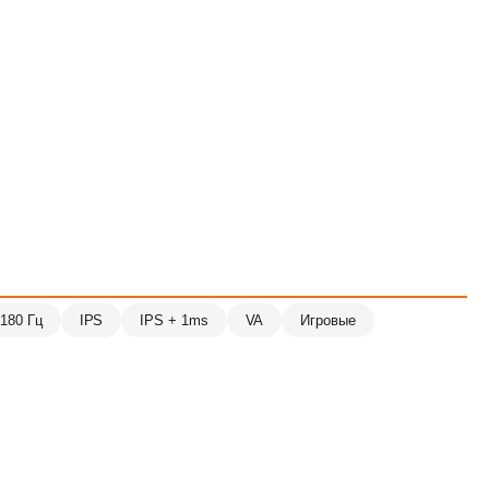
180 Гц
IPS
IPS + 1ms
VA
Игровые