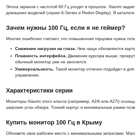
Эпоха экранов с частотой 60 Гц уходит в прошлое. Xiaomi зада
домашних моделей (серии A-Series и Redmi Display). В катало
Зачем нужны 100 Гц, если я не геймер?
Многие ошибочно считают, что повышенная герцовка нужна толь
Снижение нагрузки на глаза.
Чем чаще обновляется картин
Плавность интерфейса.
Движение курсора мыши, прокрутк
обычный монитор уже не захочется.
Универсальность.
Такой монитор отлично подойдет и для 
управление.
Характеристики серии
Мониторы Xiaomi этого класса (например, A24i или A27i) осна
широкие углы обзора. Тонкий корпус и минимальные рамки позв
Купить монитор 100 Гц в Крыму
Обновите свое рабочее место с минимальными затратами. Мага