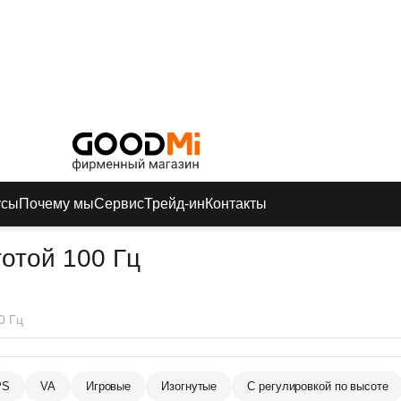
усы
Почему мы
Сервис
Трейд-ин
Контакты
тотой 100 Гц
0 Гц
PS
VA
Игровые
Изогнутые
С регулировкой по высоте