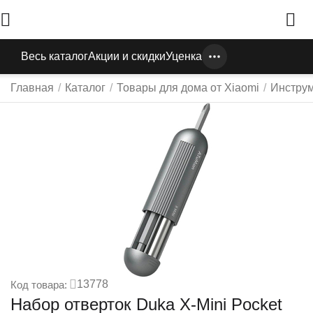
Весь каталог
Акции и скидки
Уценка
Главная
/
Каталог
/
Товары для дома от Xiaomi
/
Инстру
13778
Код товара:
Набор отверток Duka X-Mini Pocket