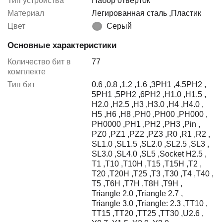
Тип устройства
Набор отверток
Материал
Легированная сталь
,
Пластик
Цвет
Серый
Основные характеристики
Количество бит в
77
комплекте
Тип бит
0.6
,
0.8
,
1.2
,
1.6
,
3PH1
,
4.5PH2
,
5PH1
,
5PH2
,
6PH2
,
H1.0
,
H1.5
,
H2.0
,
H2.5
,
H3
,
H3.0
,
H4
,
H4.0
,
H5
,
H6
,
H8
,
PH0
,
PH00
,
PH000
,
PH0000
,
PH1
,
PH2
,
PH3
,
Pin
,
PZ0
,
PZ1
,
PZ2
,
PZ3
,
R0
,
R1
,
R2
,
SL1.0
,
SL1.5
,
SL2.0
,
SL2.5
,
SL3
,
SL3.0
,
SL4.0
,
SL5
,
Socket H2.5
,
T1
,
T10
,
T10H
,
T15
,
T15H
,
T2
,
T20
,
T20H
,
T25
,
T3
,
T30
,
T4
,
T40
,
T5
,
T6H
,
T7H
,
T8H
,
T9H
,
Triangle 2.0
,
Triangle 2.7
,
Triangle 3.0
,
Triangle: 2.3
,
TT10
,
TT15
,
TT20
,
TT25
,
TT30
,
U2.6
,