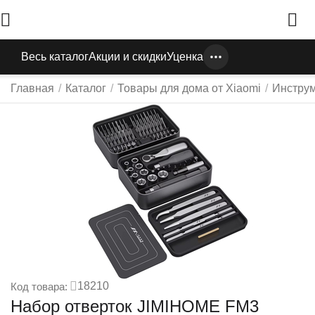
Весь каталог
Акции и скидки
Уценка
Главная
/
Каталог
/
Товары для дома от Xiaomi
/
Инстру
18210
Код товара:
Набор отверток JIMIHOME FM3