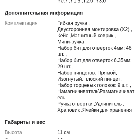
Y0.7
,
Y1.5
,
Y2.0
,
Y3.0
Дополнительная информация
Комплектация
Гибкая ручка
,
Двусторонняя монтировка (X2)
,
Кейс
,
Магнитный коврик
,
Мини-ручка
,
Набор бит для отверток 4мм: 48
шт.
,
Набор бит для отверток 6.35мм:
29 шт.
,
Набор пинцетов: Прямой,
Изогнутый, плоский пинцет
,
Набор торцевых головок: 9 шт.
,
Намагничиватель\Размагничиват
ель
,
Ручка отвертки
,
Удлинитель
,
Храповик
,
Ячейки для хранения
Габариты и вес
Высота
11 см