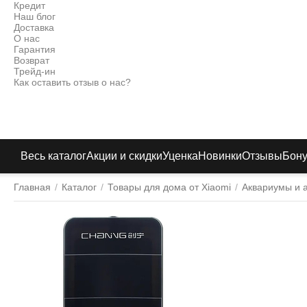
Кредит
Наш блог
Доставка
О нас
Гарантия
Возврат
Трейд-ин
Как оставить отзыв о нас?
Весь каталог
Акции и скидки
Уценка
Новинки
Отзывы
Бон
Главная
/
Каталог
/
Товары для дома от Xiaomi
/
Аквариумы и 