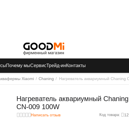
усы
Почему мы
Сервис
Трейд-ин
Контакты
аквафермы Xiaomi
/
Chaning
/
Нагреватель аквариумный Chaning 
Нагреватель аквариумный Chaning
CN-009 100W
Написать отзыв
12
Код товара: