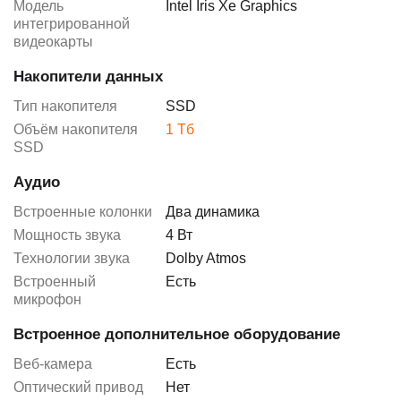
Модель
Intel Iris Xe Graphics
интегрированной
видеокарты
Накопители данных
Тип накопителя
SSD
Объём накопителя
1 Тб
SSD
Аудио
Встроенные колонки
Два динамика
Мощность звука
4 Вт
Технологии звука
Dolby Atmos
Встроенный
Есть
микрофон
Встроенное дополнительное оборудование
Веб-камера
Есть
Оптический привод
Нет