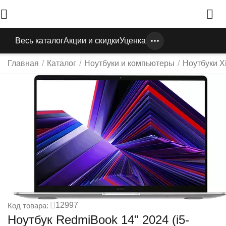
Весь каталог
Акции и скидки
Уценка
Главная
/
Каталог
/
Ноутбуки и компьютеры
/
Ноутбуки X
12997
Код товара:
Ноутбук RedmiBook 14" 2024 (i5-