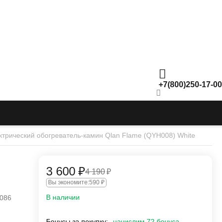
+7(800)250-17-00
ктрический обогреватель-камин Qlan Flame (QYH008) White
3 600
₽
4 190
₽
Вы экономите:
590
₽
В наличии
086
Бонусы за покупку:
начислим 72 бонуса