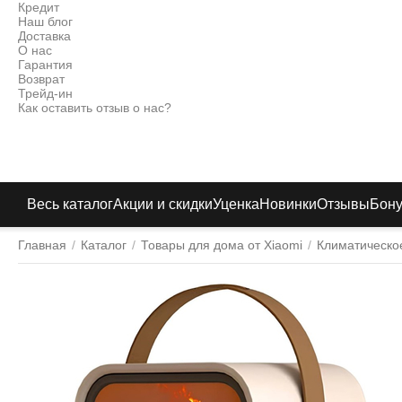
Кредит
Наш блог
Доставка
О нас
Гарантия
Возврат
Трейд-ин
Как оставить отзыв о нас?
Весь каталог
Акции и скидки
Уценка
Новинки
Отзывы
Бон
Главная
/
Каталог
/
Товары для дома от Xiaomi
/
Климатическо