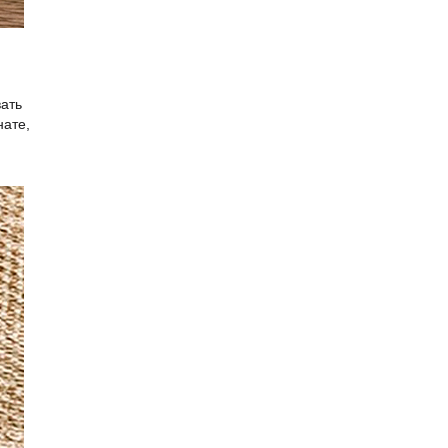
вать
нате,