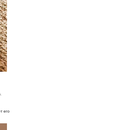
.
т его