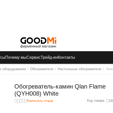
усы
Почему мы
Сервис
Трейд-ин
Контакты
е оборудование
/
Обогреватели
/
Настольные обогреватели
/
Эле
Обогреватель-камин Qlan Flame
(QYH008) White
Написать отзыв
18
Код товара: