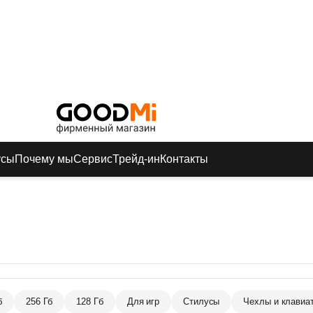
усы
Почему мы
Сервис
Трейд-ин
Контакты
б
256 Гб
128 Гб
Для игр
Стилусы
Чехлы и клавиа