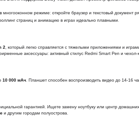
в многооконном режиме: откройте браузер и текстовый документ ря
роллинг страниц и анимацию в играх идеально плавными.
n 2
, который легко справляется с тяжелыми приложениями и играм
ирменные аксессуары: активный стилус Redmi Smart Pen и чехол-к
ью
10 000 мАч
. Планшет способен воспроизводить видео до 14-16 ч
ициальной гарантией. Ищете замену ноутбуку или центр домашних
е
и другим городам полуострова.