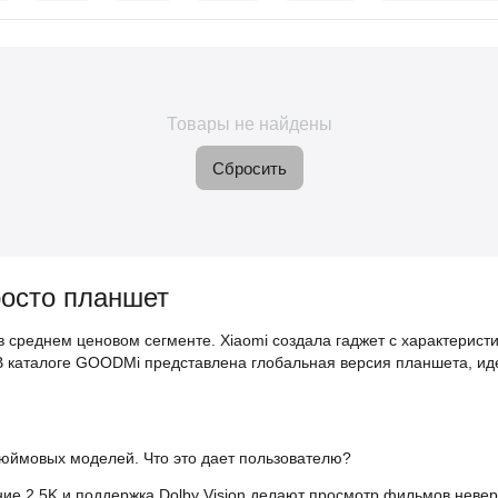
Товары не найдены
Сбросить
росто планшет
 в среднем ценовом сегменте. Xiaomi создала гаджет с характерис
В каталоге GOODMi представлена глобальная версия планшета, ид
дюймовых моделей. Что это дает пользователю?
ие 2.5K и поддержка Dolby Vision делают просмотр фильмов нев