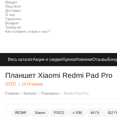
Кредит
Наш блог
Доставка
О нас
Гарантия
Возврат
Трейд-ин
Как оставить отзыв о нас?
Весь каталог
Акции и скидки
Уценка
Новинки
Отзывы
Бон
Планшет Xiaomi Redmi Pad Pro
13 Отзывов
Главная
/
Каталог
/
Планшеты
/
Redmi Pad Pro
REDMI
Xiaomi
POCO
с SIM
64 Гб
512 Г