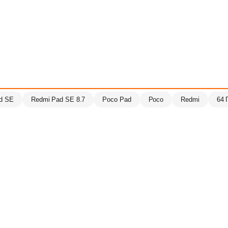
d SE
Redmi Pad SE 8.7
Poco Pad
Poco
Redmi
64 