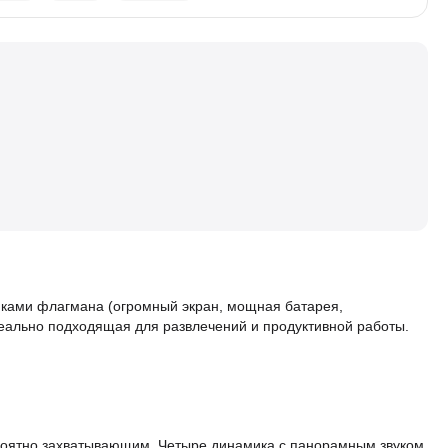
тиками флагмана (огромный экран, мощная батарея,
еально подходящая для развлечений и продуктивной работы.
ероятно захватывающим. Четыре динамика с панорамным звуком