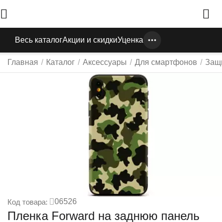
Весь каталог
Акции и скидки
Уценка
Главная
/
Каталог
/
Аксессуары
/
Для смартфонов
/
Защ
06526
Код товара:
Пленка Forward на заднюю панель