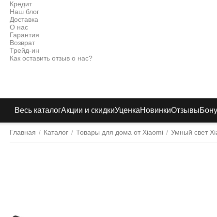
Кредит
Наш блог
Доставка
О нас
Гарантия
Возврат
Трейд-ин
Как оставить отзыв о нас?
Весь каталог
Акции и скидки
Уценка
Новинки
Отзывы
Бон
Главная
/
Каталог
/
Товары для дома от Xiaomi
/
Умный свет Xi