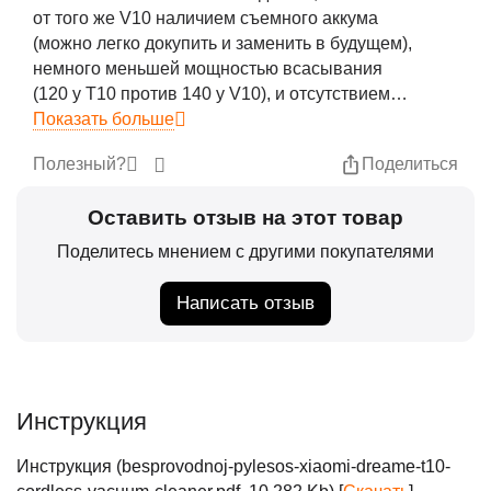
от того же V10 наличием съемного аккума
(можно легко докупить и заменить в будущем),
немного меньшей мощностью всасывания
(120 у T10 против 140 у V10), и отсутствием
верхнего фильтра (не знаю насколько это
Показать больше
плохо, скорее всего фильтр встроен в
Полезный?
Поделиться
боковые воздухоотводы). Общие впечатления
очень хорошие, на док станции можно хранить
Оставить отзыв на этот товар
все насадки и там же заряжать пылесос,
качество пластика хорошее, на ощупь очень
Поделитесь мнением с другими покупателями
приятное, ковров у меня особо нет, но на
экономичномсреднем режиме по ламинату и
Написать отзыв
керамограниту всасывает все очень хорошо,
однушку пробежал довольно быстро, не
израсходовал даже на одну треть, все так же
горит три индикатора. Накопленная пыль
Инструкция
очищается в пару движений, а встроенный
фильтр можно помыть. Так же удобно, что
Инструкция (besprovodnoj-pylesos-xiaomi-dreame-t10-
можно использовать как ручной пылесос при