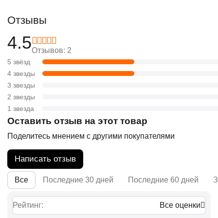
Отзывы
4.5
Отзывов: 2
5 звёзд
4 звезды
3 звезды
2 звезды
1 звезда
Оставить отзыв на этот товар
Поделитесь мнением с другими покупателями
Написать отзыв
Все
Последние 30 дней
Последние 60 дней
З
Рейтинг:
Все оценки