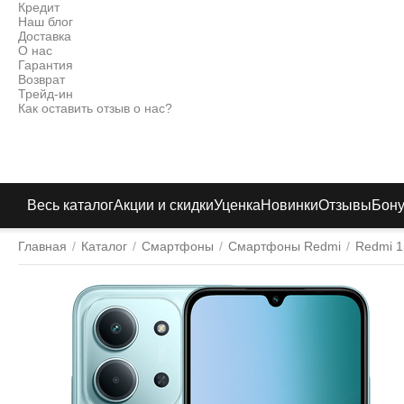
Кредит
Наш блог
Доставка
О нас
Гарантия
Возврат
Трейд-ин
Как оставить отзыв о нас?
Весь каталог
Акции и скидки
Уценка
Новинки
Отзывы
Бон
Главная
/
Каталог
/
Смартфоны
/
Смартфоны Redmi
/
Redmi 