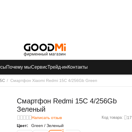
усы
Почему мы
Сервис
Трейд-ин
Контакты
15C
/
Смартфон Xiaomi Redmi 15C 4/256Gb Green
Смартфон Redmi 15C 4/256Gb
Зеленый
Написать отзыв
17
Код товара:
Цвет:
Green / Зеленый