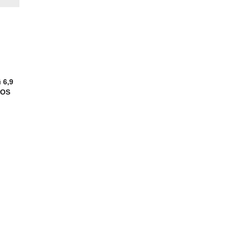
й
6,9
rOS