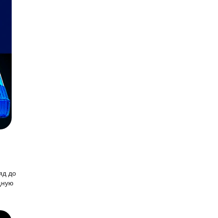
яд до
щную