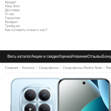
Кредит
Наш блог
Доставка
О нас
Гарантия
Возврат
Трейд-ин
Как оставить отзыв о нас?
Весь каталог
Акции и скидки
Уценка
Новинки
Отзывы
Бон
Главная
/
Каталог
/
Смартфоны
/
Смартфоны Redmi Note
/
Re