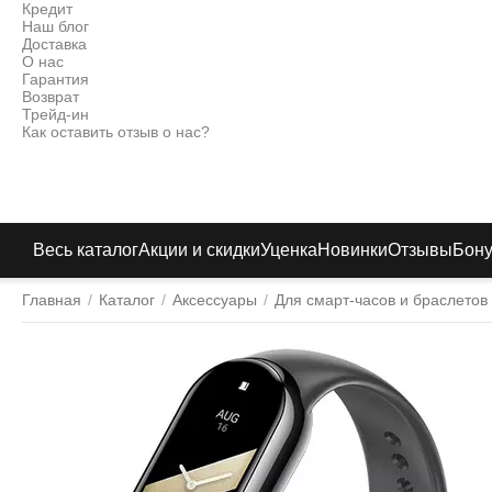
Кредит
Наш блог
Доставка
О нас
Гарантия
Возврат
Трейд-ин
Как оставить отзыв о нас?
Весь каталог
Акции и скидки
Уценка
Новинки
Отзывы
Бон
Главная
/
Каталог
/
Аксессуары
/
Для смарт-часов и браслетов