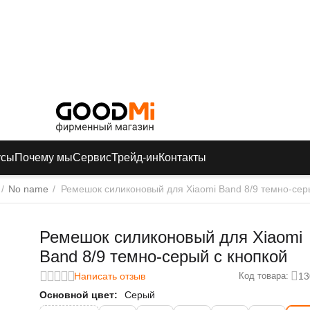
усы
Почему мы
Сервис
Трейд-ин
Контакты
/
No name
/
Ремешок силиконовый для Xiaomi Band 8/9 темно-сер
Ремешок силиконовый для Xiaomi
Band 8/9 темно-серый с кнопкой
Написать отзыв
13
Код товара:
Основной цвет:
Серый