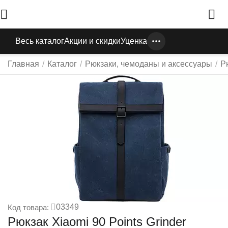
Весь каталог
Акции и скидки
Уценка
Главная
/
Каталог
/
Рюкзаки, чемоданы и аксессуары
/
Р
03349
Код товара:
Рюкзак Xiaomi 90 Points Grinder