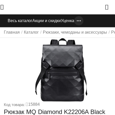
Весь каталог
Акции и скидки
Уценка
Главная
/
Каталог
/
Рюкзаки, чемоданы и аксессуары
/
Р
15884
Код товара:
Рюкзак MQ Diamond K22206A Black