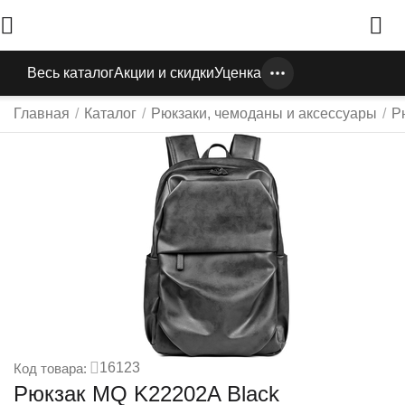
Весь каталог
Акции и скидки
Уценка
Главная
/
Каталог
/
Рюкзаки, чемоданы и аксессуары
/
Р
16123
Код товара:
Рюкзак MQ K22202A Black