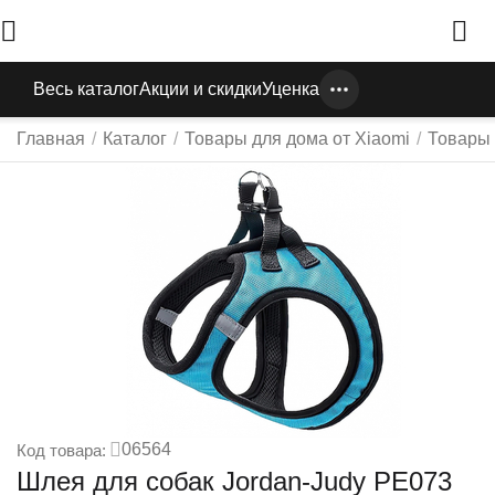
Весь каталог
Акции и скидки
Уценка
Главная
/
Каталог
/
Товары для дома от Xiaomi
/
Товары
06564
Код товара:
Шлея для собак Jordan-Judy PE073