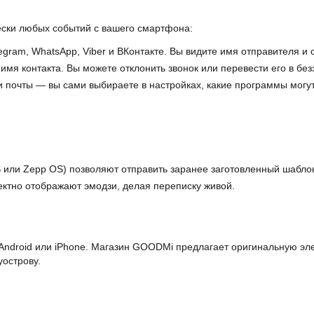
ски любых событий с вашего смартфона:
egram, WhatsApp, Viber и ВКонтакте. Вы видите имя отправителя и
мя контакта. Вы можете отклонить звонок или перевести его в бе
и почты — вы сами выбираете в настройках, какие программы могут
или Zepp OS) позволяют отправить заранее заготовленный шаблон
ектно отображают эмодзи, делая переписку живой.
ndroid или iPhone. Магазин GOODMi предлагает оригинальную эле
уострову.