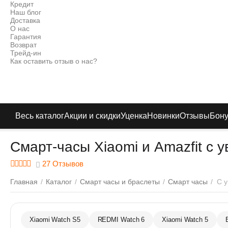
Кредит
Наш блог
Доставка
О нас
Гарантия
Возврат
Трейд-ин
Как оставить отзыв о нас?
Весь каталог
Акции и скидки
Уценка
Новинки
Отзывы
Бон
Смарт-часы Xiaomi и Amazfit с
27 Отзывов
Главная
/
Каталог
/
Смарт часы и браслеты
/
Смарт часы
/
С 
Xiaomi Watch S5
REDMI Watch 6
Xiaomi Watch 5