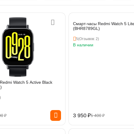
Смарт-часы Redmi Watch 5 Lite
(BHR8789GL)
5
(Отзывов: 2)
В наличии
edmi Watch 5 Active Black
)
)
3 950
₽
00
₽
5 400
₽