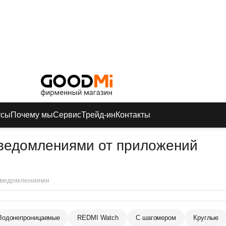
усы
Почему мы
Сервис
Трейд-ин
Контакты
 уведомлениями от приложений
уведомлениями
Водонепроницаемые
REDMI Watch
С шагомером
Круглые