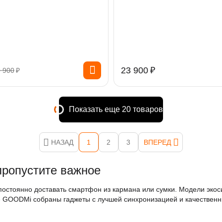
23 900
₽
 900
₽
Показать еще 20 товаров
НАЗАД
1
2
3
ВПЕРЕД
пропустите важное
постоянно доставать смартфон из кармана или сумки. Модели экоси
логе GOODMi собраны гаджеты с лучшей синхронизацией и качествен