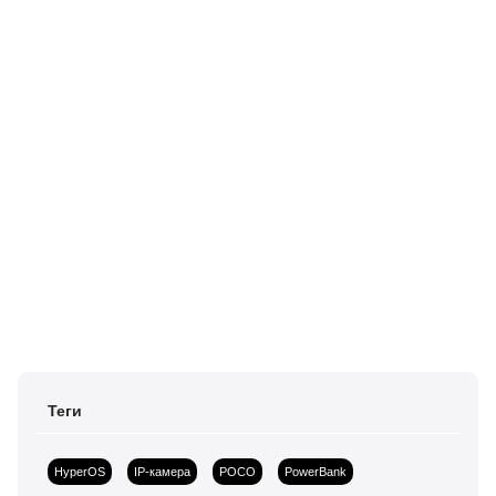
Теги
HyperOS
IP-камера
POCO
PowerBank