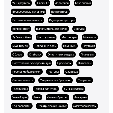
Wi-Fi роутеры
Xiaomi 17
Аэрогрили
База знаний
Беспроводные наушники
Вентиляторы
Вертикальный пылесос
Видеорегистраторы
Вопрос/ответ
Выпрямитель для волос
Зарядки
Зубные щётки
Инструменты
Массажеры
Мониторы
Мультитулы
Напольные весы
Наушники
Ноутбуки
Обзоры
Отвёртки
Очистители воздуха
Планшеты
Портативные электростанции
Проекторы
Пылесосы
Роботы-мойщики окон
Роутеры
Саундбар
Свежие новости
Смарт-часы и браслеты
Смартфон
Телевизоры
Товары для кухни
Умные колонки
Умный дом
Фены
Фитнес-браслет
Фонарики
Что подарить?
Электрический чайник
Электросамокаты