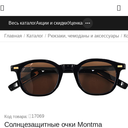
Весь каталог
Акции и скидки
Уценка
Главная
/
Каталог
/
Рюкзаки, чемоданы и аксессуары
/
К
17069
Код товара:
Солнцезащитные очки Montma