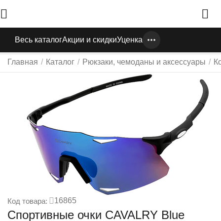
Весь каталог
Акции и скидки
Уценка
Главная
/
Каталог
/
Рюкзаки, чемоданы и аксессуары
/
К
16865
Код товара:
Спортивные очки CAVALRY Blue