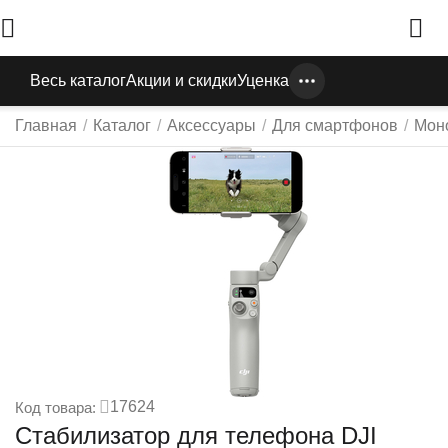
Весь каталог
Акции и скидки
Уценка
Главная
/
Каталог
/
Аксессуары
/
Для смартфонов
/
Мон
17624
Код товара:
Стабилизатор для телефона DJI