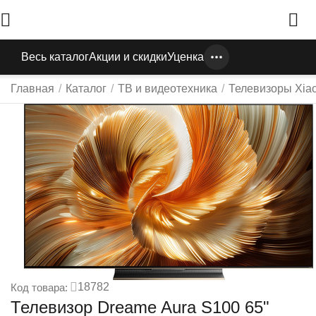
Весь каталог
Акции и скидки
Уценка
Главная
/
Каталог
/
ТВ и видеотехника
/
Телевизоры Xia
18782
Код товара:
Телевизор Dreame Aura S100 65"