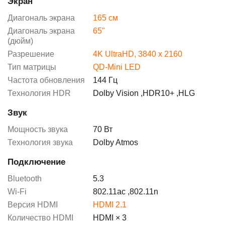
Экран
Диагональ экрана
165 см
Диагональ экрана
65"
(дюйм)
Разрешение
4K UltraHD, 3840 x 2160
Тип матрицы
QD-Mini LED
Частота обновления
144 Гц
Технология HDR
Dolby Vision
,
HDR10+
,
HLG
Звук
Мощность звука
70 Вт
Технология звука
Dolby Atmos
Подключение
Bluetooth
5.3
Wi-Fi
802.11ac
,
802.11n
Версия HDMI
HDMI 2.1
Количество HDMI
HDMI × 3