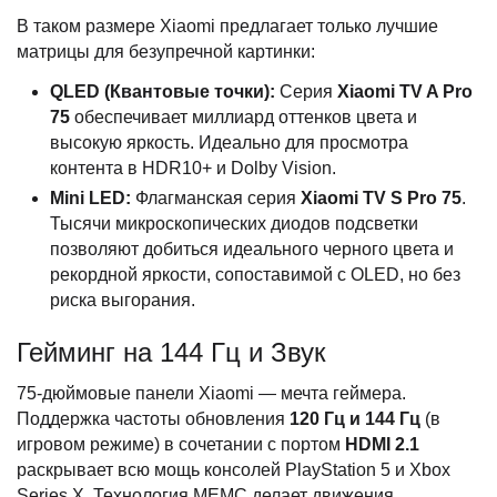
В таком размере Xiaomi предлагает только лучшие
матрицы для безупречной картинки:
QLED (Квантовые точки):
Серия
Xiaomi TV A Pro
75
обеспечивает миллиард оттенков цвета и
высокую яркость. Идеально для просмотра
контента в HDR10+ и Dolby Vision.
Mini LED:
Флагманская серия
Xiaomi TV S Pro 75
.
Тысячи микроскопических диодов подсветки
позволяют добиться идеального черного цвета и
рекордной яркости, сопоставимой с OLED, но без
риска выгорания.
Гейминг на 144 Гц и Звук
75-дюймовые панели Xiaomi — мечта геймера.
Поддержка частоты обновления
120 Гц и 144 Гц
(в
игровом режиме) в сочетании с портом
HDMI 2.1
раскрывает всю мощь консолей PlayStation 5 и Xbox
Series X. Технология MEMC делает движения