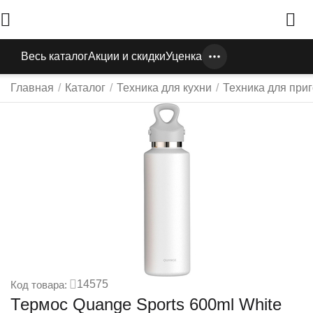
Весь каталог
Акции и скидки
Уценка
Главная
/
Каталог
/
Техника для кухни
/
Техника для при
14575
Код товара:
Термос Quange Sports 600ml White