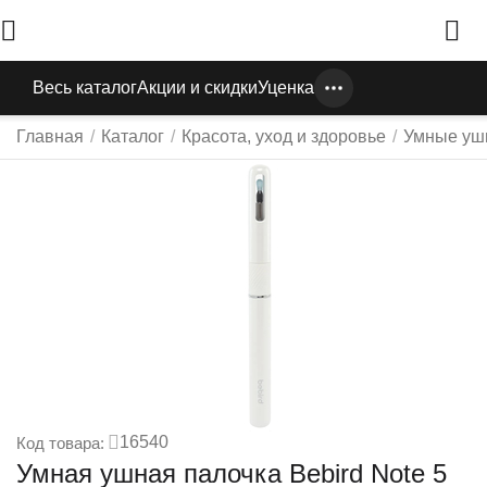
Весь каталог
Акции и скидки
Уценка
Главная
/
Каталог
/
Красота, уход и здоровье
/
Умные уш
16540
Код товара:
Умная ушная палочка Bebird Note 5