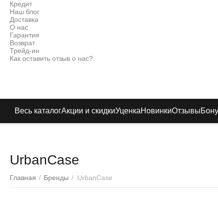
Кредит
Наш блог
Доставка
О нас
Гарантия
Возврат
Трейд-ин
Как оставить отзыв о нас?
Весь каталог
Акции и скидки
Уценка
Новинки
Отзывы
Бон
UrbanCase
Главная
/
Бренды
/
UrbanCase