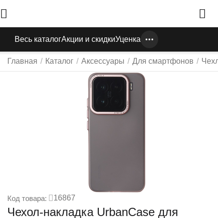
Весь каталог
Акции и скидки
Уценка
Главная
/
Каталог
/
Аксессуары
/
Для смартфонов
/
Чех
16867
Код товара:
Чехол-накладка UrbanCase для