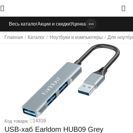
Весь каталог
Акции и скидки
Уценка
Главная
/
Каталог
/
Ноутбуки и компьютеры
/
Для ноутбу
14316
Код товара:
USB-хаб Earldom HUB09 Grey