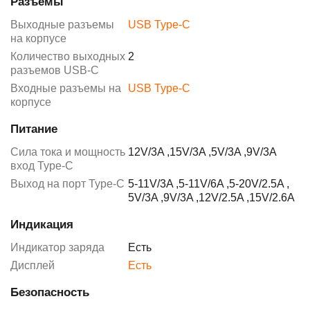
Разъемы
Выходные разъемы
USB Type-C
на корпусе
Количество выходных
2
разъемов USB-C
Входные разъемы на
USB Type-C
корпусе
Питание
Сила тока и мощность
12V/3A
,
15V/3A
,
5V/3A
,
9V/3A
вход Type-C
Выход на порт Type-C
5-11V/3A
,
5-11V/6A
,
5-20V/2.5A
,
5V/3A
,
9V/3A
,
12V/2.5A
,
15V/2.6A
Индикация
Индикатор заряда
Есть
Дисплей
Есть
Безопасность