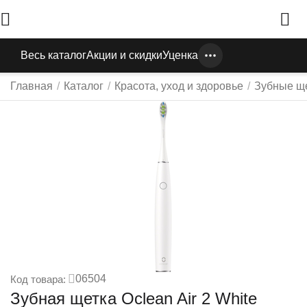
Весь каталог
Акции и скидки
Уценка
Главная
/
Каталог
/
Красота, уход и здоровье
/
Зубные ще
06504
Код товара:
Зубная щетка Oclean Air 2 White