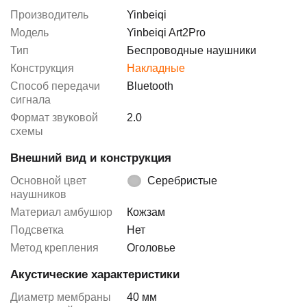
Производитель
Yinbeiqi
Модель
Yinbeiqi Art2Pro
Тип
Беспроводные наушники
Конструкция
Накладные
Способ передачи
Bluetooth
сигнала
Формат звуковой
2.0
схемы
Внешний вид и конструкция
Основной цвет
Серебристые
наушников
Материал амбушюр
Кожзам
Подсветка
Нет
Метод крепления
Оголовье
Акустические характеристики
Диаметр мембраны
40 мм