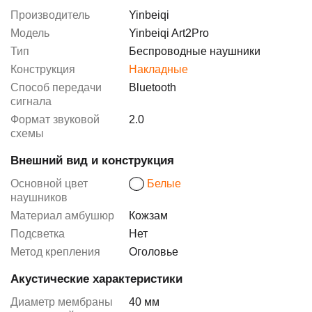
Производитель
Yinbeiqi
Модель
Yinbeiqi Art2Pro
Тип
Беспроводные наушники
Конструкция
Накладные
Способ передачи
Bluetooth
сигнала
Формат звуковой
2.0
схемы
Внешний вид и конструкция
Основной цвет
Белые
наушников
Материал амбушюр
Кожзам
Подсветка
Нет
Метод крепления
Оголовье
Акустические характеристики
Диаметр мембраны
40 мм