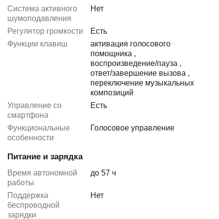
Система активного
Нет
шумоподавления
Регулятор громкости
Есть
Функции клавиш
активация голосового
помощника
,
воспроизведение/пауза
,
ответ/завершение вызова
,
переключение музыкальных
композиций
Управление со
Есть
смартфона
Функциональные
Голосовое управление
особенности
Питание и зарядка
Время автономной
до 57 ч
работы
Поддержка
Нет
беспроводной
зарядки