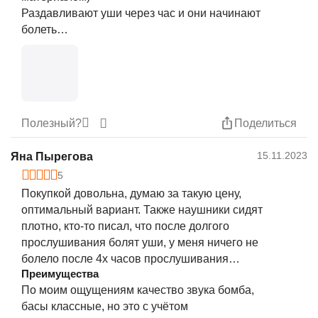
Раздавливают уши через час и они начинают
болеть
На любом размере (он регулируется) душат за
шею и неудобно их носить на шее
Отсутствует проводное соединение, не
послушать музыку с техники без блютуза, хотя
я и брал для иксбокса
Полезный?
Поделиться
15.11.2023
Яна Пырегова
5
Покупкой довольна, думаю за такую цену,
оптимальный вариант. Также наушники сидят
плотно, кто-то писал, что после долгого
прослушивания болят уши, у меня ничего не
болело после 4х часов прослушивания
Преимущества
музыки, так что всё индивидуально, привыкла
По моим ощущениям качество звука бомба,
быстро.
басы классные, но это с учётом