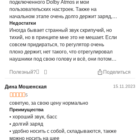
подключенного Dolby Atmos и мои
пользовательских настроек. Также на
начальном этапе очень долго держит заряд,
Недостатки
надеюсь в дальнейшем будет также)
Иногда бывает странный звук скрипучий, но
тихий, но в принципе мне это не мешает. Если
совсем придираться, то регулятор очень
плохо держит, нет такого, что отрегулировал
наушники под свою голову и всё, они потом
вернуться в изначальное положение.
Полезный?
Поделиться
15.11.2023
Дина Мошенская
5
советую, за свою цену нормально
Преимущества
• хороший звук, басс
• долгий заряд
• удобно носить с собой, складываются, также
можно носить на шее