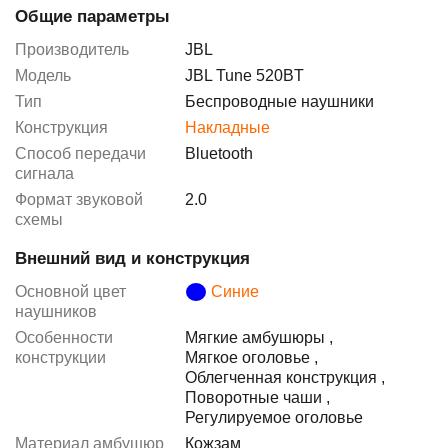
Общие параметры
Производитель
JBL
Модель
JBL Tune 520BT
Тип
Беспроводные наушники
Конструкция
Накладные
Способ передачи
Bluetooth
сигнала
Формат звуковой
2.0
схемы
Внешний вид и конструкция
Основной цвет
Синие
наушников
Особенности
Мягкие амбушюры
,
конструкции
Мягкое оголовье
,
Облегченная конструкция
,
Поворотные чаши
,
Регулируемое оголовье
Материал амбушюр
Кожзам