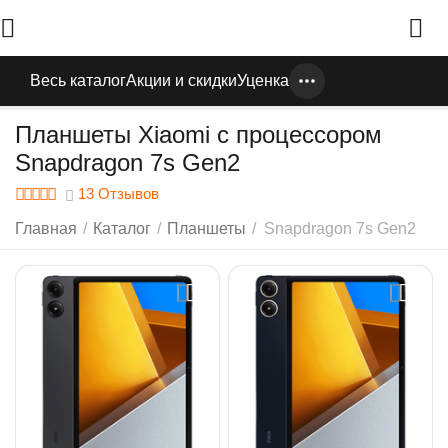
Весь каталог
Акции и скидки
Уценка
Планшеты Xiaomi с процессором
Snapdragon 7s Gen2
13 Отзывов
Главная
/
Каталог
/
Планшеты
/
Snapdragon 7s Gen2