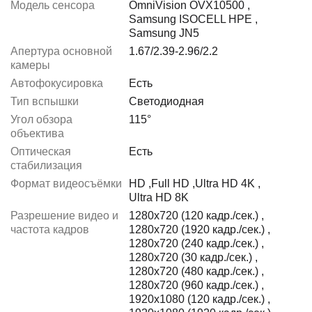
Модель сенсора
OmniVision OVX10500
,
Samsung ISOCELL HPE
,
Samsung JN5
Апертура основной
1.67/2.39-2.96/2.2
камеры
Автофокусировка
Есть
Тип вспышки
Светодиодная
Угол обзора
115°
объектива
Оптическая
Есть
стабилизация
Формат видеосъёмки
HD
,
Full HD
,
Ultra HD 4K
,
Ultra HD 8K
Разрешение видео и
1280x720 (120 кадр./сек.)
,
частота кадров
1280x720 (1920 кадр./сек.)
,
1280x720 (240 кадр./сек.)
,
1280x720 (30 кадр./сек.)
,
1280x720 (480 кадр./сек.)
,
1280x720 (960 кадр./сек.)
,
1920x1080 (120 кадр./сек.)
,