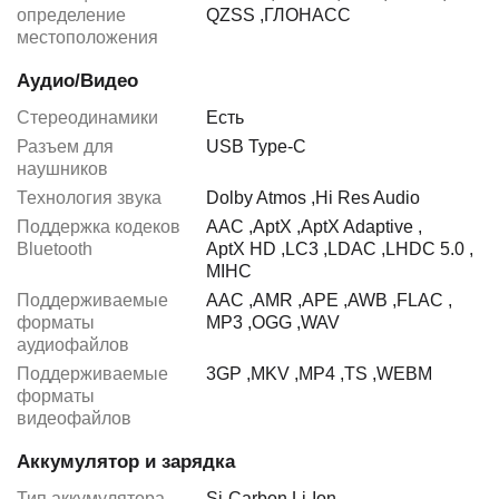
определение
QZSS
,
ГЛОНАСС
местоположения
Аудио/Видео
Стереодинамики
Есть
Разъем для
USB Type-C
наушников
Технология звука
Dolby Atmos
,
Hi Res Audio
Поддержка кодеков
AAC
,
AptX
,
AptX Adaptive
,
Bluetooth
AptX HD
,
LC3
,
LDAC
,
LHDC 5.0
,
MIHC
Поддерживаемые
AAC
,
AMR
,
APE
,
AWB
,
FLAC
,
форматы
MP3
,
OGG
,
WAV
аудиофайлов
Поддерживаемые
3GP
,
MKV
,
MP4
,
TS
,
WEBM
форматы
видеофайлов
Аккумулятор и зарядка
Тип аккумулятора
Si-Carbon Li-Ion