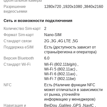
фронтальной камеры
Разрешение
1280x720
,
1920x1080
,
3840x2160
видеосъемки
Сеть и возможности подключения
Количество Sim-карт
2
Формат Sim-карт
Nano-SIM
Стандарт связи
2G
,
3G
,
4G LTE
,
5G
Поддержка eSIM
Есть (доступность зависит от
страны/региона и оператора)
Версия Bluetooth
6.0
Стандарт Wi-Fi
Wi-Fi (802.11b/g/n)
,
Wi-Fi 5 (802.11ac)
,
Wi-Fi 6 (802.11ax)
,
Wi-Fi 7 (802.11be)
NFC
Есть (Наличие функции NFC
может отличаться в зависимости
от рынка, уточняйте
информацию у менеджеров)
Навигация и
BeiDou
,
Galileo
,
GPS
,
NavIC
,