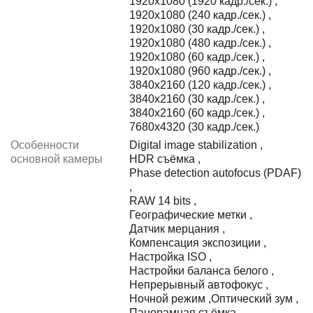
1920x1080 (1920 кадр./сек.)
,
1920x1080 (240 кадр./сек.)
,
1920x1080 (30 кадр./сек.)
,
1920x1080 (480 кадр./сек.)
,
1920x1080 (60 кадр./сек.)
,
1920x1080 (960 кадр./сек.)
,
3840x2160 (120 кадр./сек.)
,
3840x2160 (30 кадр./сек.)
,
3840x2160 (60 кадр./сек.)
,
7680x4320 (30 кадр./сек.)
Особенности
Digital image stabilization
,
основной камеры
HDR съёмка
,
Phase detection autofocus (PDAF)
,
RAW 14 bits
,
Географические метки
,
Датчик мерцания
,
Компенсация экспозиции
,
Настройка ISO
,
Настройки баланса белого
,
Непрерывный автофокус
,
Ночной режим
,
Оптический зум
,
Панорамная съёмка
,