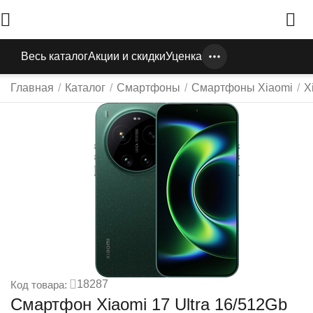
Весь каталог
Акции и скидки
Уценка
Главная
/
Каталог
/
Смартфоны
/
Смартфоны Xiaomi
/
X
18287
Код товара:
Смартфон Xiaomi 17 Ultra 16/512Gb