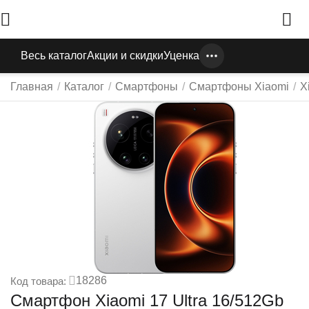
Весь каталог
Акции и скидки
Уценка
Главная
/
Каталог
/
Смартфоны
/
Смартфоны Xiaomi
/
X
18286
Код товара:
Смартфон Xiaomi 17 Ultra 16/512Gb