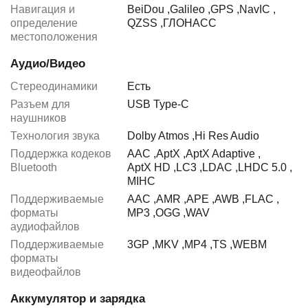
Навигация и
BeiDou
,
Galileo
,
GPS
,
NavIC
,
определение
QZSS
,
ГЛОНАСС
местоположения
Аудио/Видео
Стереодинамики
Есть
Разъем для
USB Type-C
наушников
Технология звука
Dolby Atmos
,
Hi Res Audio
Поддержка кодеков
AAC
,
AptX
,
AptX Adaptive
,
Bluetooth
AptX HD
,
LC3
,
LDAC
,
LHDC 5.0
,
MIHC
Поддерживаемые
AAC
,
AMR
,
APE
,
AWB
,
FLAC
,
форматы
MP3
,
OGG
,
WAV
аудиофайлов
Поддерживаемые
3GP
,
MKV
,
MP4
,
TS
,
WEBM
форматы
видеофайлов
Аккумулятор и зарядка