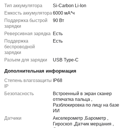
Тип аккумулятора
Si-Carbon Li-Ion
Емкость аккумулятора
6000 мА*ч
Поддержка быстрой
90 Вт
зарядки
Реверсивная зарядка
Есть
Поддержка
Есть
беспроводной
зарядки
Разъем для зарядки
USB Type-C
Дополнительная информация
Степень влагозащиты
IP68
IP
Безопасность
Встроенный в экран сканер
отпечатка пальца
,
Разблокировка по лицу на базе
ИИ
Датчики
Акселерометр
,
Барометр
,
Гироскоп
,
Датчик мерцания
,