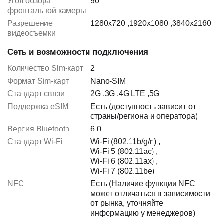
Угол обзора
90°
фронтальной камеры
Разрешение
1280x720
,
1920x1080
,
3840x2160
видеосъемки
Сеть и возможности подключения
Количество Sim-карт
2
Формат Sim-карт
Nano-SIM
Стандарт связи
2G
,
3G
,
4G LTE
,
5G
Поддержка eSIM
Есть (доступность зависит от
страны/региона и оператора)
Версия Bluetooth
6.0
Стандарт Wi-Fi
Wi-Fi (802.11b/g/n)
,
Wi-Fi 5 (802.11ac)
,
Wi-Fi 6 (802.11ax)
,
Wi-Fi 7 (802.11be)
NFC
Есть (Наличие функции NFC
может отличаться в зависимости
от рынка, уточняйте
информацию у менеджеров)