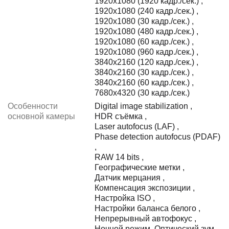
1920x1080 (1920 кадр./сек.)
,
1920x1080 (240 кадр./сек.)
,
1920x1080 (30 кадр./сек.)
,
1920x1080 (480 кадр./сек.)
,
1920x1080 (60 кадр./сек.)
,
1920x1080 (960 кадр./сек.)
,
3840x2160 (120 кадр./сек.)
,
3840x2160 (30 кадр./сек.)
,
3840x2160 (60 кадр./сек.)
,
7680x4320 (30 кадр./сек.)
Особенности
Digital image stabilization
,
основной камеры
HDR съёмка
,
Laser autofocus (LAF)
,
Phase detection autofocus (PDAF)
,
RAW 14 bits
,
Географические метки
,
Датчик мерцания
,
Компенсация экспозиции
,
Настройка ISO
,
Настройки баланса белого
,
Непрерывный автофокус
,
Ночной режим
,
Оптический зум
,