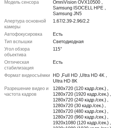
Модель сенсора
OmniVision OVX10500
,
Samsung ISOCELL HPE
,
Samsung JN5
Апертура основной
1.67/2.39-2.96/2.2
камеры
Автофокусировка
Есть
Тип вспышки
Светодиодная
Угол обзора
115°
объектива
Оптическая
Есть
стабилизация
Формат видеосъёмки
HD
,
Full HD
,
Ultra HD 4K
,
Ultra HD 8K
Разрешение видео и
1280x720 (120 кадр./сек.)
,
частота кадров
1280x720 (1920 кадр./сек.)
,
1280x720 (240 кадр./сек.)
,
1280x720 (30 кадр./сек.)
,
1280x720 (480 кадр./сек.)
,
1280x720 (960 кадр./сек.)
,
1920x1080 (120 кадр./сек.)
,