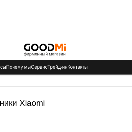
усы
Почему мы
Сервис
Трейд-ин
Контакты
ники Xiaomi