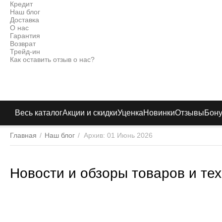
Кредит
Наш блог
Доставка
О нас
Гарантия
Возврат
Трейд-ин
Как оставить отзыв о нас?
Весь каталог
Акции и скидки
Уценка
Новинки
Отзывы
Бон
Главная
/
Наш блог
/
Архив: 01 Июнь 2026
Новости и обзоры товаров и тех