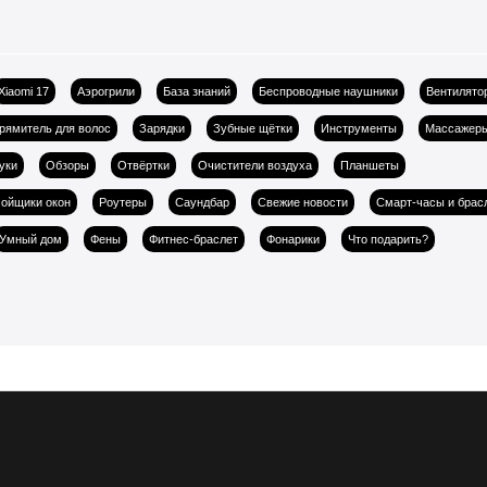
Xiaomi 17
Аэрогрили
База знаний
Беспроводные наушники
Вентилято
рямитель для волос
Зарядки
Зубные щётки
Инструменты
Массажер
уки
Обзоры
Отвёртки
Очистители воздуха
Планшеты
ойщики окон
Роутеры
Саундбар
Свежие новости
Смарт-часы и брас
Умный дом
Фены
Фитнес-браслет
Фонарики
Что подарить?