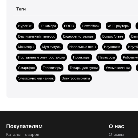
Теги
HyperOS
IP-камера
POCO
PowerBank
Wi-Fi роутеры
Вертикальный пылесос
Видеорегистраторы
Вопрос/ответ
Вып
Мониторы
Мультитулы
Напольные весы
Наушники
Ноутб
Портативные электростанции
Проекторы
Пылесосы
Роботы-м
Смартфон
Телевизоры
Товары для кухни
Умные колонки
Электрический чайник
Электросамокаты
Покупателям
О нас
Каталог товаров
Отзывы