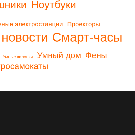
шники
Ноутбуки
вные электростанции
Проекторы
 новости
Смарт-часы
Умный дом
Фены
Умные колонки
тросамокаты