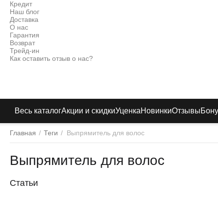
Кредит
Наш блог
Доставка
О нас
Гарантия
Возврат
Трейд-ин
Как оставить отзыв о нас?
Весь каталог
Акции и скидки
Уценка
Новинки
Отзывы
Бон
Главная
/
Теги
/
Выпрямитель для волос
Выпрямитель для волос
Статьи