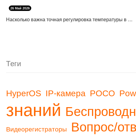
26 Май 2026
Насколько важна точная регулировка температуры в выпрямителе для волос?
Теги
HyperOS
IP-камера
POCO
Pow
знаний
Беспроводн
Вопрос/от
Видеорегистраторы