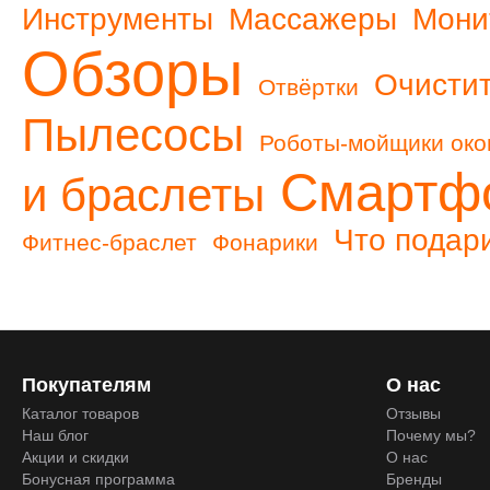
Инструменты
Массажеры
Мони
Обзоры
Очистит
Отвёртки
Пылесосы
Роботы-мойщики око
Смартф
и браслеты
Что подар
Фитнес-браслет
Фонарики
Покупателям
О нас
Каталог товаров
Отзывы
Наш блог
Почему мы?
Акции и скидки
О нас
Бонусная программа
Бренды