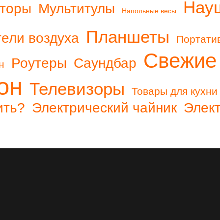
Нау
торы
Мультитулы
Напольные весы
Планшеты
ели воздуха
Портати
Свежие
Роутеры
Саундбар
н
он
Телевизоры
Товары для кухни
ить?
Электрический чайник
Элек